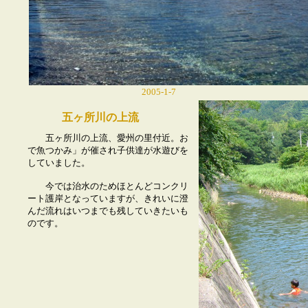
2005-1-7
五ヶ所川の上流
五ヶ所川の上流、愛州の里付近。お
で魚つかみ」が催され子供達が水遊びを
していました。
今では治水のためほとんどコンクリ
ート護岸となっていますが、きれいに澄
んだ流れはいつまでも残していきたいも
のです。