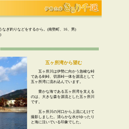
ぎ釣りなどをするから。(南勢町、16、男)
)
五ヶ所湾から望む
五ヶ所川は伊勢に向かう急峻な峠
である剣峠、切原峠一体を源流として
五ヶ所湾に流れ込んでいます。
豊かな海である五ヶ所湾を支える
のは、大きな森を源流とした五ヶ所川
です。
五ヶ所川の河口から上流にむけて
撮影しました。清らかな水がゆったり
と海に注いでいる印象でした。