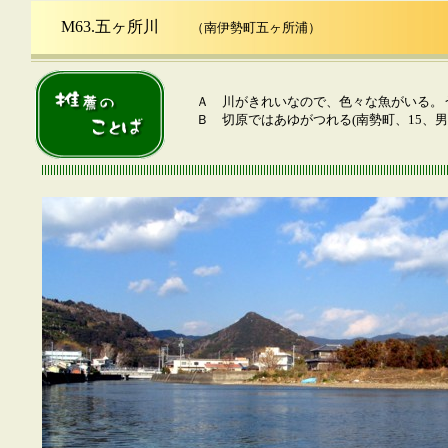
M63.五ヶ所川
（南伊勢町五ヶ所浦）
Ａ 川がきれいなので、色々な魚がいる。うな
Ｂ 切原ではあゆがつれる(南勢町、15、男