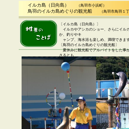
イルカ島（日向島）
（鳥羽市小浜町）
鳥羽のイルカ島めぐりの観光船
（鳥羽市鳥羽１丁
〔イルカ島（日向島）〕
イルカやアシカのショー、さらにイルカ
か、釣りやキ
ャンプ、海水浴も楽しめ、満喫できます。
〔鳥羽のイルカ島めぐりの観光船〕
夏休みに観光船でアルバイトをした事が
さるとも
っとステキに見えるところがすきです。(