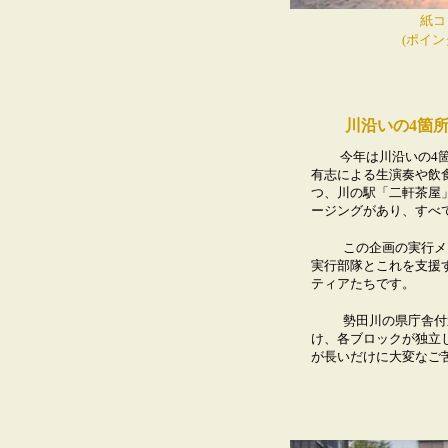
紙コップを被
(ポイ
川沿いの4箇
今年は川沿いの4
有志による生演奏や飲
つ、川の駅「二軒茶屋
ージングがあり、すべ
この企画の実行メ
実行部隊とこれを支援
ティアたちです。
勢田川の県庁舎付
け、各ブロックが独立
が長いだけに大変なご