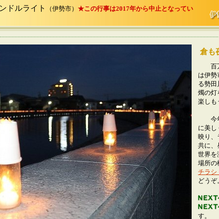
キャンドルライト
（伊勢市）
★この行事は2017年から中止となってい
倉も
百万
は伊勢
る勢田
燭の灯
楽しも
今年（
に美し
映り、
共に、
世界を
場所の
チラシ
どうぞ
す。