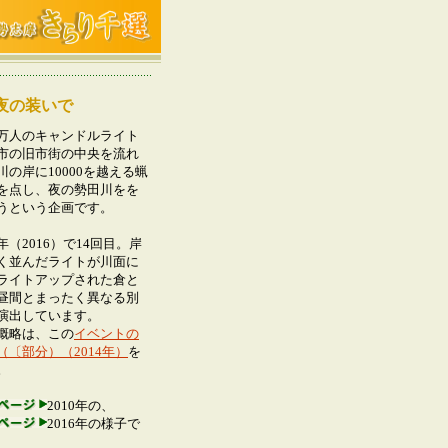
夜の装いで
人のキャンドルライト
市の旧市街の中央を流れ
川の岸に10000を越える蝋
を点し、夜の勢田川をを
うという企画です。
2016）で14回目。岸
く並んだライトが川面に
ライトアップされた倉と
昼間とまったく異なる別
演出しています。
概略は、この
イベントの
（〔部分）（2014年）
を
。
2010年の、
2016年の様子で