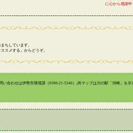
に心から感謝申
おまちしています。
オススメする」からどうぞ。
,
い合わせは伊勢市環境課（0596-21-5540）
尚マップは川の駅「河崎」を示
川