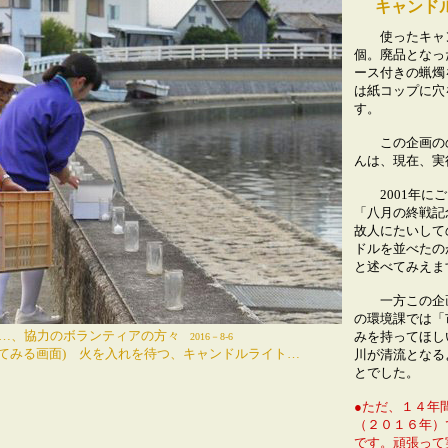
キャンドル
使ったキャンド
個。廃品となっ
ース付きの蝋燭
は紙コップに穴
す。
この企画のの
んは、現在、実
2001年にご
「八月の終戦記
故人にたいして
ドルを並べたの
と述べてみえ
一方
この企
の環境課では「
、協力のボランティアの方々
みを持ってほし
2016－8-6
ててみる画面)
火を入れを待つ、キャンドルライト…
川が清流となる
とでした。
●ただ、１４年
（２０１６年）
です。頑張って