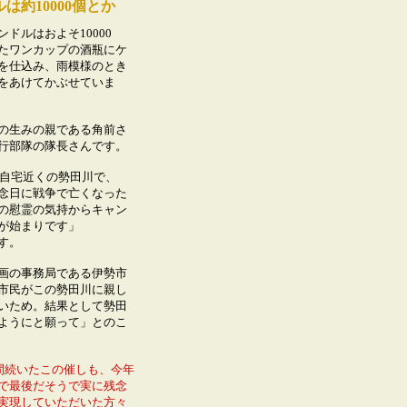
は約10000個とか
ルはおよそ10000
たワンカップの酒瓶にケ
を仕込み、雨模様のとき
をあけてかぶせていま
生みの親である角前さ
行部隊の隊長さんです。
自宅近くの勢田川で、
念日に戦争で亡くなった
の慰霊の気持からキャン
が始まりです」
ます。
画の事務局である伊勢市
市民がこの勢田川に親し
いため。結果として勢田
ようにと願って」とのこ
間続いたこの催しも、今年
で最後だそうで実に残念
実現していただいた方々