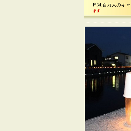
I*34.百万人の
ます