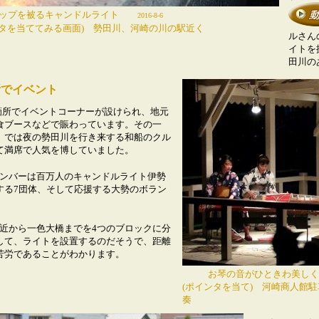
るキャンドルライト
2016-8-6
ンタを当ててみる画面) 勢田川、河崎の川の駅近く
ルさん
イトを
田川
所でイベント
箇所でイベントコーナーが設けられ、地元
食ブースなどで賑わっています。その一
」では夜の勢田川を行き来する和船のクル
て満席で人気を博していました。
ンバーは百万人のキャンドルライト伊勢
する7団体、そして応援する大勢のボラン
近から一色大橋までを4つのブロックに分
して、ライトを設置するのだそうで、距離
苦労であることがわかります。
お琴の音がひときわ美しく
(ポインタを当て) 河崎商人館
奏