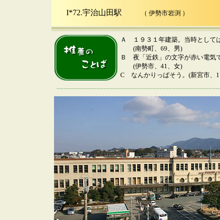
I*72.宇治山田駅
（ 伊勢市岩渕 ）
Ａ １９３１年建築。当時として
(南勢町、69、男)
Ｂ 夜「近鉄」の文字が赤い電気
(伊勢市、41、女)
C なんかりっぱそう。(新宮市、1