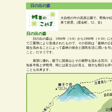
日の出の森
大自然の中の高原公園で、野鳥や
来て絶景。(度会町、52、女)
日の出の森
日の出の森は、1996年（ｈ8）から1998年（ｈ10）に
て三重県により造成されたもので、その目的は「森林の公
能を高めることによって森林の保全と国民生活に潤いを与
こと」だそうです。
展望に優れ，眼下に国束山とその裾野を流れる宮川、
知多半島と伊勢湾、時には富士山が見え、雄大な朝日を拝
ことも出来ます。