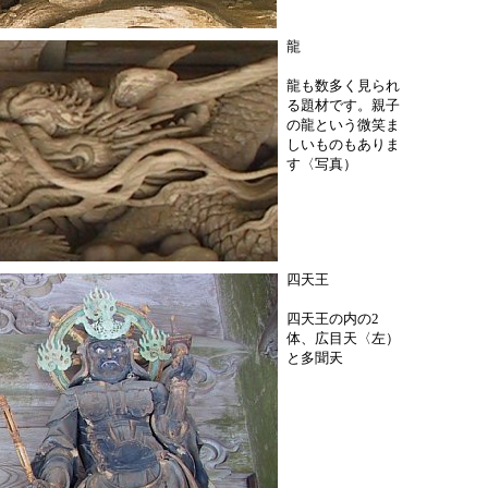
龍
龍も数多く見られ
る題材です。親子
の龍という微笑ま
しいものもありま
す〈写真）
四天王
四天王の内の2
体、広目天〈左）
。
と多聞天