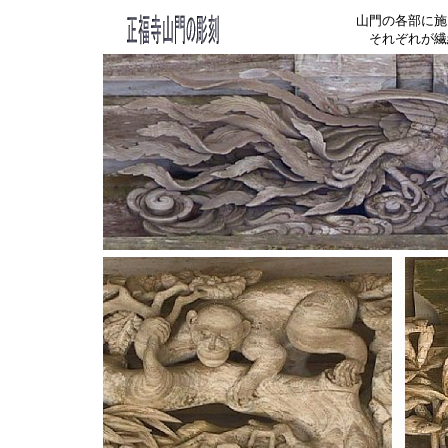
山門の各部に施
それぞれが繊