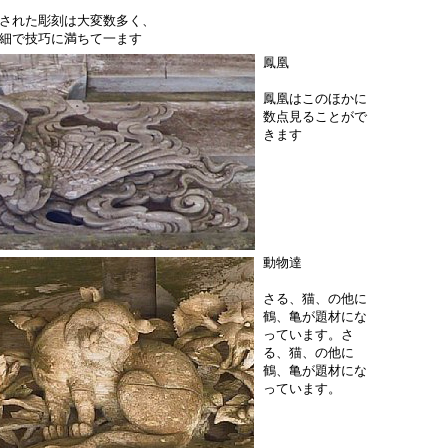
された彫刻は大変数多く、
細で技巧に満ちて一ます
鳳凰
鳳凰はこのほかに
数点見ることがで
きます
動物達
さる、猫、の他に
鶴、亀が題材にな
っています。さ
る、猫、の他に
鶴、亀が題材にな
っています。