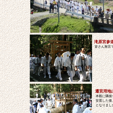
滝原宮参
皆さん無言
遷宮用地
本殿に隣接
安置した後
となりまし