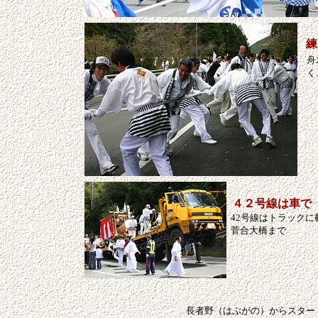
練
舟
く
４２号線は車で
42号線はトラックに
菅合大橋まで
長者野（はぶがの）からスター