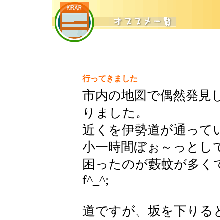
行ってきました
市内の地図で偶然発見
りました。
近くを伊勢道が通って
小一時間ぼぉ～っとし
困ったのが藪蚊が多く
f^_^;
道ですが、坂を下りる