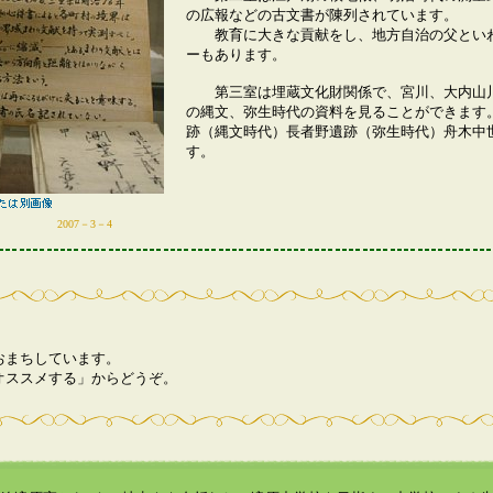
の広報などの古文書が陳列されています。
教育に大きな貢献をし、地方自治の父といわ
ーもあります。
第三室は埋蔵文化財関係で、宮川、大内山川
の縄文、弥生時代の資料を見ることができます
跡（縄文時代）長者野遺跡（弥生時代）舟木中
す。
2007－3－4
おまちしています。
オススメする」からどうぞ。