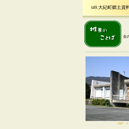
t49.大紀町郷土資
去
2007－3