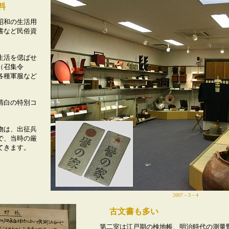
料
和の生活用
書など民俗資
活を偲ばせ
（召集令
各種軍服など
白の特別コ
は、出征兵
で、当時の厳
てきます。
2007－3－4
古文書も多い
第二室は江戸期の検地帳、明治時代の測量野