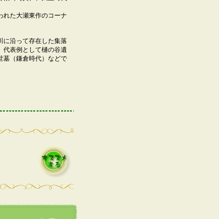
れた大瀬東作のコーナ
に沿って存在した集落
。代表例として樋の谷遺
世墓（鎌倉時代）などで