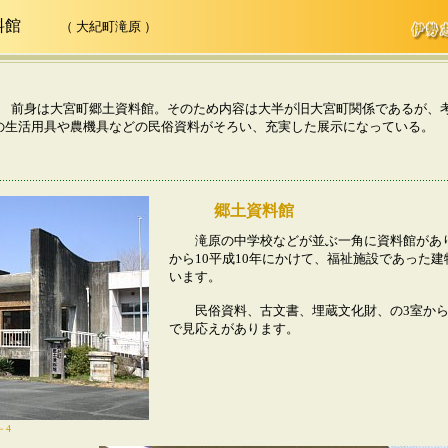
料館
（ 大紀町滝原 ）
前身は大宮町郷土資料館。そのため内容は大半が旧大宮町関係であるが、
の生活用具や農機具などの民俗資料がそろい、充実した展示になっている。
郷土資料館
滝原の中学校などが並ぶ一角に資料館がありま
から10平成10年にかけて、福祉施設であった
います。
民俗資料、古文書、埋蔵文化財、の3室から
で見応えがあります。
－4