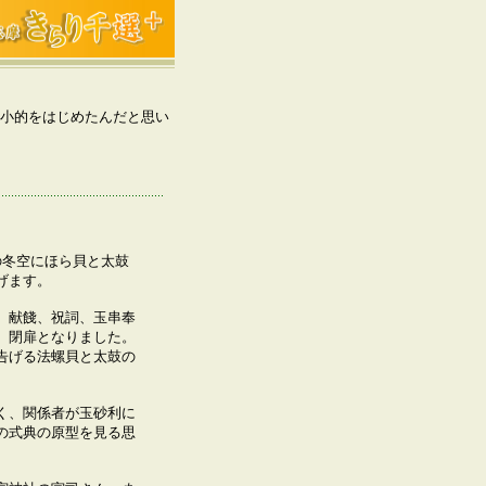
的小的をはじめたんだと思い
冬空にほら貝と太鼓
げます。
献餞、祝詞、玉串奉
、閉扉となりました。
告げる法螺貝と太鼓の
、関係者が玉砂利に
の式典の原型を見る思