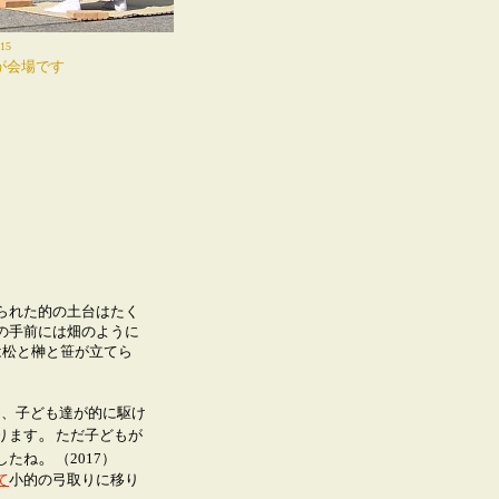
15
が会場です
れた的の土台はたく
の手前には畑のように
は松と榊と笹が立てら
と、子ども達が的に駆け
。
ります
ただ子どもが
。
したね
（2017）
て
小的の弓取りに移り