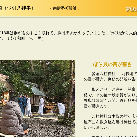
小的（弓引き神事）
（ 南伊勢町贄浦 ）
和18年は鰤がものすごく取れて、浜は沸きかえっていました。その頃から大
す。（南伊勢町 70 男）
ほら貝の音が響き
贄浦八柱神社、9時快晴の
の音が響き、例祭の開始を告
型どおり、お浄め、開扉、
奠で、その後一般参賀があり
祭典はほぼ１時間。終わりを
音が響きます。
八柱神社は本殿の前が広く
座布団を敷き座る姿は神社で
いがしました。