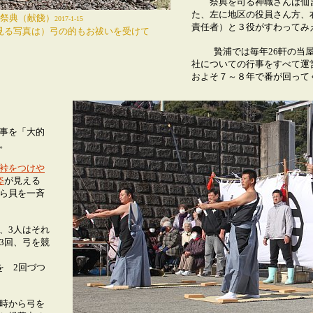
祭典を司る神職さんは仙宮
た、左に地区の役員さん方、
祭典
（献餞）
2017-1-15
責任者）と３役がすわってみ
見る写真は）弓の的もお祓いを受けて
贄浦では毎年26軒の当
社についての行事をすべて運
およそ７～８年で番が回って
事を「大的
。
裃をつけや
姿
が見える
ら貝を一斉
3人はそれ
3回、弓を競
 2回づつ
時から弓を