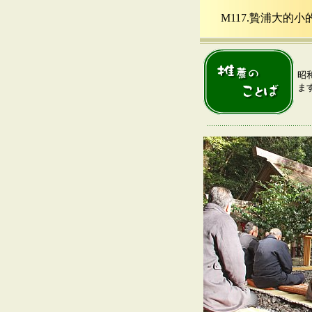
M117.贄浦大的
昭
ま