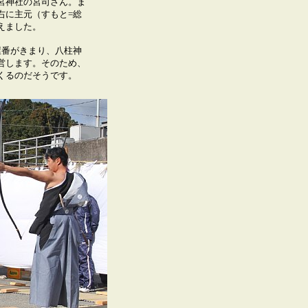
神社の宮司さん。ま
右に主元（すもと=総
えました。
屋番がきまり、八柱神
営します。そのため、
くるのだそうです。