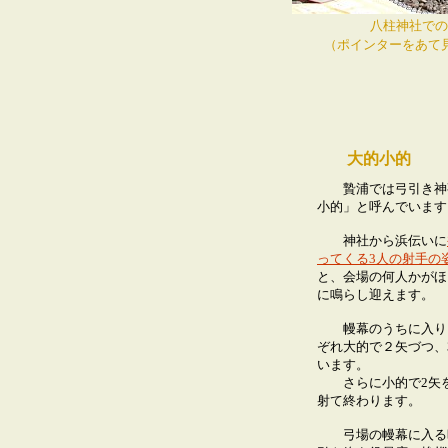
八柱神社での
（ポインターをあて
大的小的
贄浦では弓引き神
小的」と呼んでいます
神社から浜伝いに
ってくる3人の射手の
と、会場の何人かがほ
に鳴らし迎えます。
幔幕のうちに入り、
ぞれ大的で２矢づつ、
います。
さらに小的で2矢を
射て終わります。
弓場の幔幕に入る