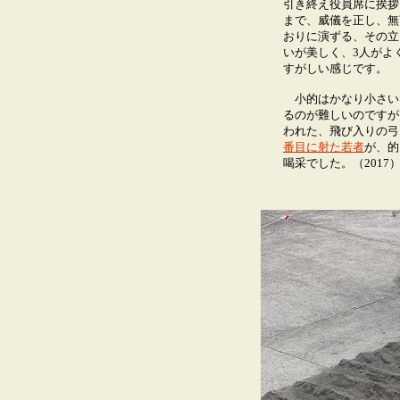
引き終え役員席に挨拶
まで、威儀を正し、無
おりに演ずる、その立
いが美しく、3人がよ
すがしい感じです。
小的はかなり小さい
るのが難しいのですが
われた、飛び入りの弓
番目に射た若者
が、的
喝采でした
。（2017