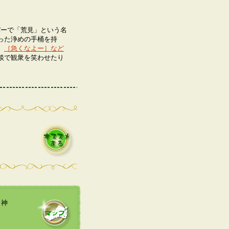
バーで「荒見」という名
った浄めの手桶を持
、
［急くなよー］など
談で観衆を笑わせたり
き神