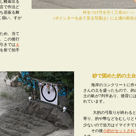
し幔幕出る
言で作法ど
ち居振る舞
裃をつけ弓を引く三名
2017－1－
く揃い、すが
（ポインターをあて見る写真は）にえ浦の前浜
ため、当て
、この後行
引きでは
４
を射て拍手
）
砂で固めた的の土台
海岸のコンクリートに作ら
さんの土を盛ったもので、的
土の畝が7列半あり、後背に
れています。
大的の弓取りが終わる
寄り、的や幣などをむしりと
少ないので迫力はイマイチで
その後
小的がセットされ