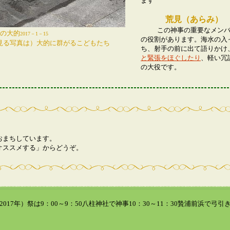
ます
荒見（あらみ）
この神事の重要なメン
の大的
2017－1－15
の役割があります。海水の入
見る写真は）大的に群がるこどもたち
ち、射手の前に出て語りかけ
と緊張をほぐしたり
、軽い冗
の大役です。
おまちしています。
オススメする」からどうぞ。
017年）祭は9：00～9：50八柱神社で神事10：30～11：30贄浦前浜で弓引