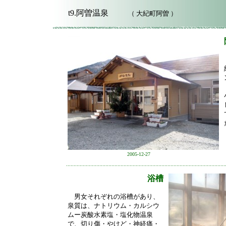
t9.阿曽温泉
（ 大紀町阿曽 ）
2005-12-27
浴槽
男女それぞれの浴槽があり、
泉質は、ナトリウム・カルシウ
ムー炭酸水素塩・塩化物温泉
で、切り傷・やけど・神経痛・