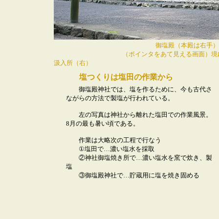
御塩殿（本殿は右手
（ポインタをあて見える画面）境
汲入所（右）
塩つくりは
塩田の作業から
御塩殿神社では、塩を作るために、今も古代さ
ながらの方法で製塩が行われている。
左の写真は神社から離れた塩田での作業風景。
8月の最も暑い頃である。
作業は大略次の工程で行なう
①塩田で…濃い塩水を採取
②神社御塩焼き所で…濃い塩水を窯で炊き、製
塩
③御塩殿神社で…貯蔵用に塩を焼き固める