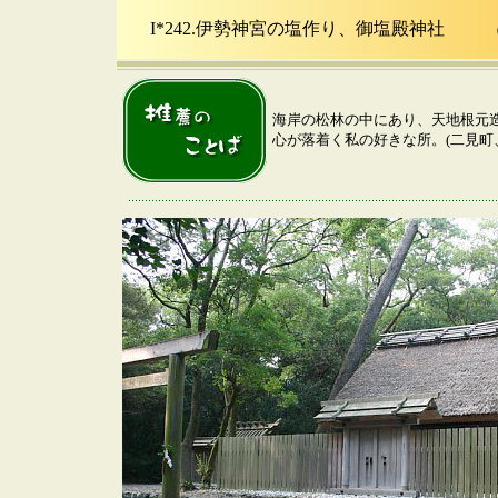
I*242.伊勢神宮の塩作り、御塩殿神社
（ 伊
海岸の松林の中にあり、天地根元
心が落着く私の好きな所。(二見町、