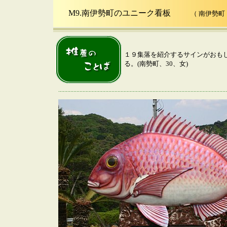
M9.南伊勢町のユニーク看板
（ 南伊勢町 
１９集落を紹介するサインがおも
る。(南勢町、30、女)