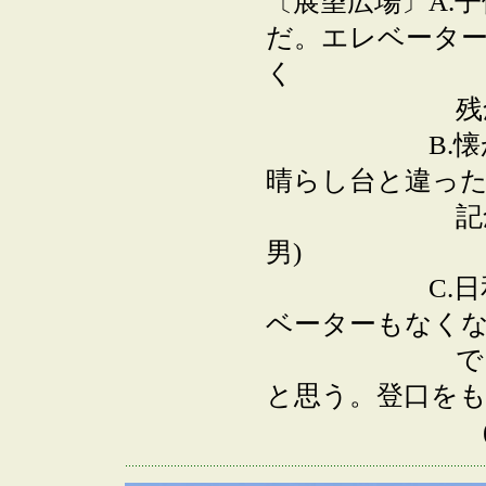
〔展望広場〕A.
だ。エレベータ
く
残念だ。(伊
B.懐かしい
晴らし台と違った
記念碑や遊歩
男)
C.日和山か
ベーターもなく
でも歩ける
と思う。登口を
(伊勢市、