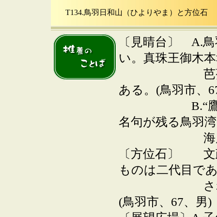
T134.鳥羽日和山（ひよりやま）と方位石
（
〔見晴台〕 A.
い。真珠王御木本
芭蕉の句碑
ある。(鳥羽市、6
B.“鷹ひと
名句が残る鳥羽湾
海岸美を推薦
〔方位石〕 文政
ものは二代目で
された最初
(鳥羽市、67、男)