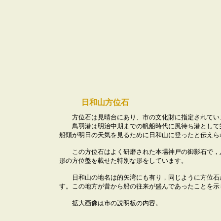
日和山方位石
方位石は見晴台にあり、市の文化財に指定されてい
鳥羽港は明治中期までの帆船時代に風待ち港として
船頭が明日の天気を見るために日和山に登ったと伝えら
この方位石はよく研磨された本場神戸の御影石で，
形の方位盤を載せた特別な形をしています。
日和山の地名は的矢湾にも有り，同じように方位石
す。この地方が昔から船の往来が盛んであったことを示
拡大画像は市の説明板の内容。