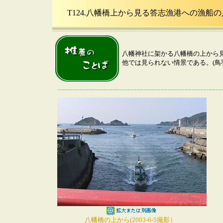
T124.八幡橋上から見る答志漁港への漁船
八幡神社に架かる八幡橋の上から
他では見られない情景である。(鳥羽
八幡橋の上から(2003-6-5撮影）