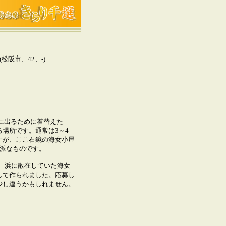
阪市、42、-)
に出るために着替えた
場所です。通常は3～4
すが、ここ石鏡の海女小屋
立派なものです。
、浜に散在していた海女
して作られました。応募し
少し違うかもしれません。