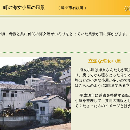
か）町の海女小屋の風景
（ 鳥羽市石鏡町 ）
い頃、母親と共に仲間の海女達がいろりをとっていた風景が目に浮かびます。(松
立派な海女小屋
海女小屋は海女さんたちが漁
り、戻ってから暖をとったりする
坪ほどの小さな小屋が多いので
はごらんのように2階まである
平成10年に道路を整備する際
小屋を整理して、共同の施設と
てくださった方のイメージとは