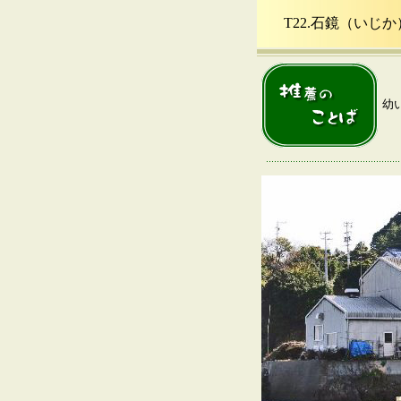
T22.石鏡（いじ
幼