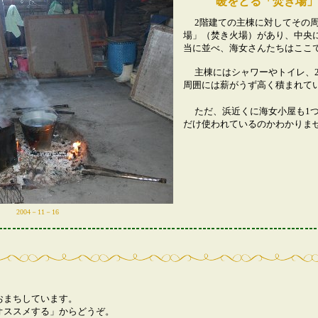
暖をとる「焚き場」
2階建ての主棟に対してその周
場」（焚き火場）があり、中央
当に並べ、海女さんたちはここ
主棟にはシャワーやトイレ、2
周囲には薪がうず高く積まれて
ただ、浜近くに海女小屋も1
だけ使われているのかわかりま
2004－11－16
おまちしています。
オススメする」からどうぞ。