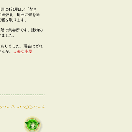
囲に4部屋ほど「焚き
に囲炉裏、周囲に畳を適
で暖を取ります。
階は集会所です。建物の
いました。
つありました。現在はどれ
せんが。
→海女小屋