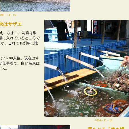
2004－11－16
秋はサザエ
え、なまこ。写真は収
槽に入れているところで
とか。これでも例年に比
7～80人位。現在はす
が仕事着で、白い装束は
せん。
2004－11－16