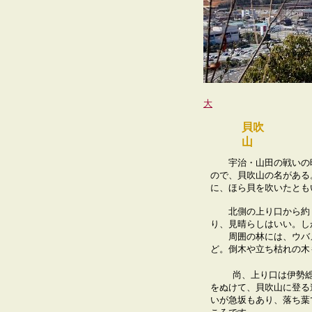
頂上から眺め
大
貝吹
宇治・山田の戦いの時
ので、貝吹山の名がある
に、ほら貝を吹いたとも
北側の上り口から約１
り、見晴らしはいい。し
周囲の林には、ウバメ
ど。倒木や立ち枯れの木
尚、上り口は伊勢
をぬけて、貝吹山に登る
いが急坂もあり、落ち葉