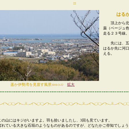
22
はる
頂上から北を
薬（ベージュ
走る２３号線
先には、五十
はるか先に河
える。
遥か伊勢湾を見渡す風景
拡大
2010-3-22
この山にはキジがいますよ。羽も拾いましたし、3回も見ています。
ばれている大きな石垣のようなものがあるのですが、どなたかご存知でしょう