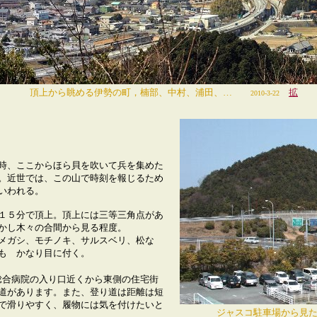
る伊勢の町，楠部、中村、浦田、…
拡
2010-3-22
山
、ここからほら貝を吹いて兵を集めた
。近世では、この山で時刻を報じるため
いわれる。
５分で頂上。頂上には三等三角点があ
かし木々の合間から見る程度。
ガシ、モチノキ、サルスベリ、松な
も かなり目に付く。
総合病院の入り口近くから東側の住宅街
道があります。また、登り道は距離は短
で滑りやすく、履物には気を付けたいと
ジャスコ駐車場から見