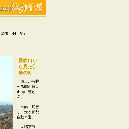
市、44、男)
貝吹山か
ら見た伊
勢の町
頂上から眺
める南西側は
正面に鼓が
岳。
画面 蛇行
して走る伊勢
自動車道。
左端下隅に