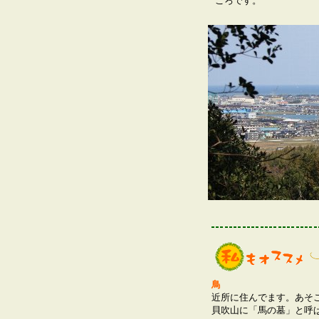
ころです。
鳥
近所に住んでます。あそ
貝吹山に「馬の墓」と呼