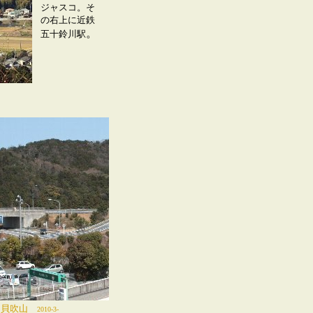
ジャスコ。そ
の右上に近鉄
。
五十鈴川駅
た貝吹山
2010-3-