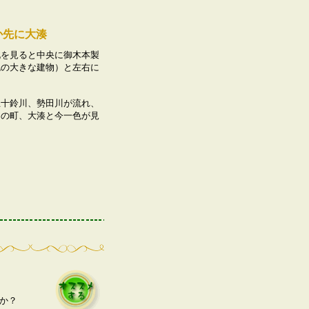
か先に大湊
見ると中央に御木本製
色の大きな建物）と左右に
。
鈴川、勢田川が流れ、
口の町、大湊と今一色が見
か？