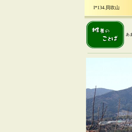
I*134.貝吹山
（ 
あ