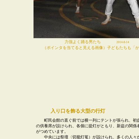
力強よく踊る男たち
2014-8-14
（ポインタを当てると見える画像）子どもたちも「
入り口を飾る大型の行灯
町民会館の直ぐ前では横一列にテントが張られ、初
の供養席が設けられ、各個に提灯がともり、新盆の関係
がつめています。
中央には祭壇〈切籠灯篭）が設けられ、多くの人々