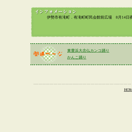
伊勢市有滝町．有滝町町民会館前広場 8月14日夜7
東豊浜大念仏カンコ踊り
かんこ踊り
HO