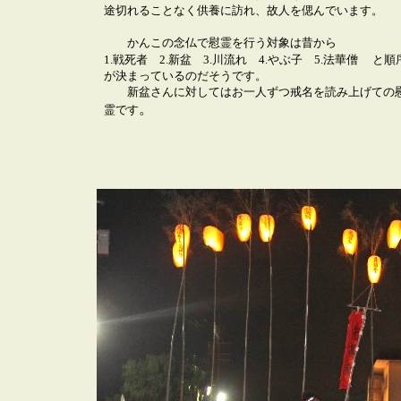
途切れることなく供養に訪れ、故人を偲んでいます。
かんこの念仏で慰霊を行う対象は昔から
1.戦死者 2.新盆 3.川流れ 4.やぶ子 5.法華僧
と順
が決まっているのだそうです。
新盆さんに対してはお一人ずつ戒名を読み上げての
。
霊です