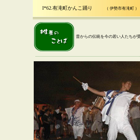
I*62.有滝町かんこ踊り
（ 伊勢市有滝町 ）
昔からの伝統を今の若い人たちが受